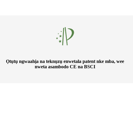
Ọtụtụ ngwaahịa na teknụzụ enwetala patent nke mba, wee
nweta asambodo CE na BSCI