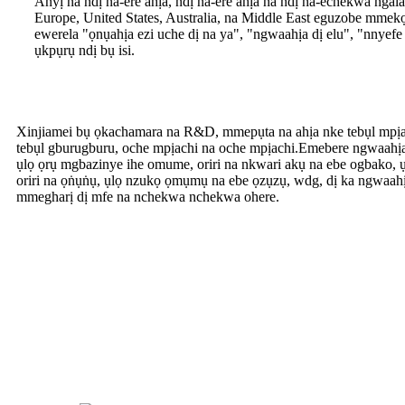
Anyị na ndị na-ere ahịa, ndị na-ere ahịa na ndị na-echekwa ngal
Europe, United States, Australia, na Middle East eguzobe mmek
ewerela "ọnụahịa ezi uche dị na ya", "ngwaahịa dị elu", "nnyefe
ụkpụrụ ndị bụ isi.
Xinjiamei bụ ọkachamara na R&D, mmepụta na ahịa nke tebụl mpịach
tebụl gburugburu, oche mpịachi na oche mpịachi.Emebere ngwaahịa 
ụlọ ọrụ mgbazinye ihe omume, oriri na nkwari akụ na ebe ogbako, ụlọ
oriri na ọṅụṅụ, ụlọ nzukọ ọmụmụ na ebe ọzụzụ, wdg, dị ka ngwaahị
mmegharị dị mfe na nchekwa nchekwa ohere.