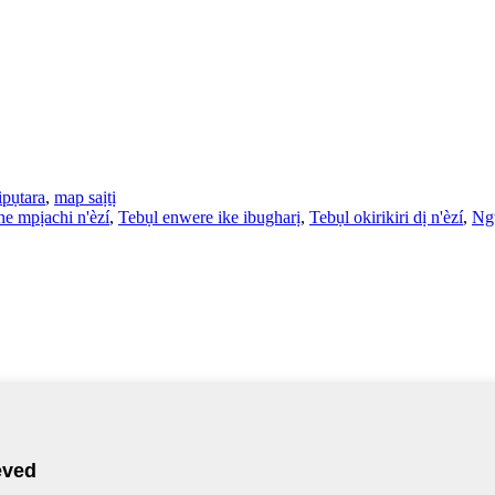
pụtara
,
map saịtị
he mpịachi n'èzí
,
Tebụl enwere ike ibugharị
,
Tebụl okirikiri dị n'èzí
,
Ngw