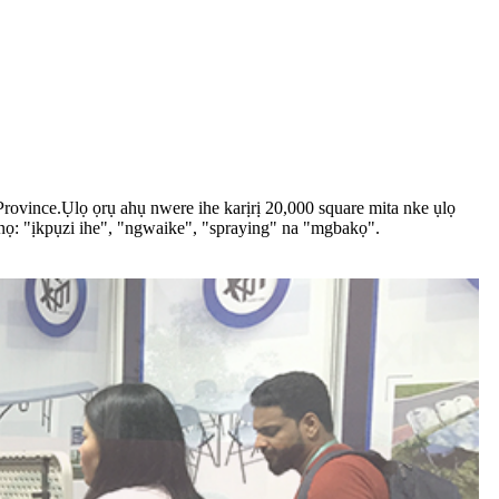
rovince.Ụlọ ọrụ ahụ nwere ihe karịrị 20,000 square mita nke ụlọ
nọ: "ịkpụzi ihe", "ngwaike", "spraying" na "mgbakọ".