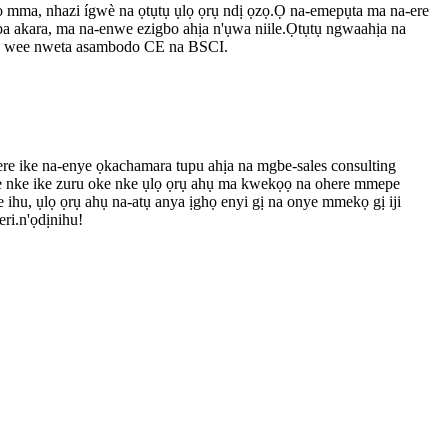
họ mma, nhazi ígwè na ọtụtụ ụlọ ọrụ ndị ọzọ.Ọ na-emepụta ma na-ere
ọba akara, ma na-enwe ezigbo ahịa n'ụwa niile.Ọtụtụ ngwaahịa na
a, wee nweta asambodo CE na BSCI.
re ike na-enye ọkachamara tupu ahịa na mgbe-sales consulting
 nke ike zuru oke nke ụlọ ọrụ ahụ ma kwekọọ na ohere mmepe
 ihu, ụlọ ọrụ ahụ na-atụ anya ịghọ enyi gị na onye mmekọ gị iji
ri.n'ọdịnihu!